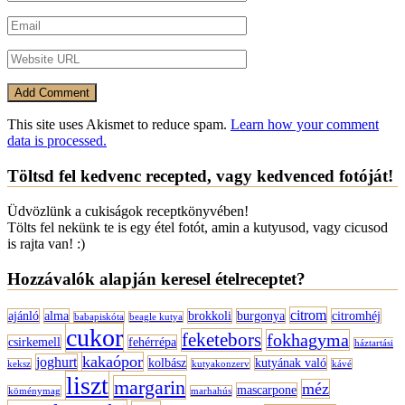
This site uses Akismet to reduce spam.
Learn how your comment
data is processed.
Töltsd fel kedvenc recepted, vagy kedvenced fotóját!
Üdvözlünk a cukiságok receptkönyvében!
Tölts fel nekünk te is egy étel fotót, amin a kutyusod, vagy cicusod
is rajta van! :)
Hozzávalók alapján keresel ételreceptet?
citrom
ajánló
alma
brokkoli
burgonya
citromhéj
babapiskóta
beagle kutya
cukor
feketebors
fokhagyma
csirkemell
fehérrépa
háztartási
kakaópor
joghurt
kolbász
kutyának való
keksz
kutyakonzerv
kávé
liszt
margarin
méz
mascarpone
köménymag
marhahús