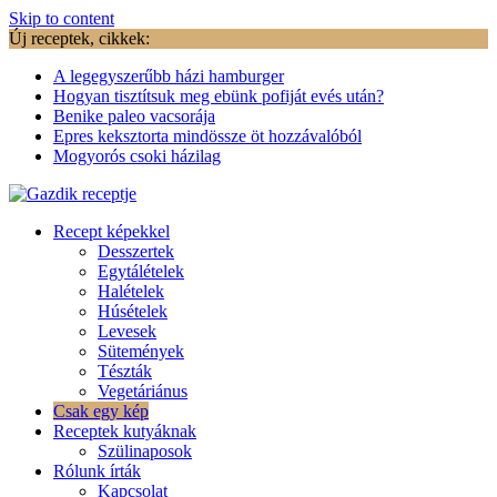
Skip to content
Új receptek, cikkek:
A legegyszerűbb házi hamburger
Hogyan tisztítsuk meg ebünk pofiját evés után?
Benike paleo vacsorája
Epres keksztorta mindössze öt hozzávalóból
Mogyorós csoki házilag
Recept képekkel
Desszertek
Egytálételek
Halételek
Húsételek
Levesek
Sütemények
Tészták
Vegetáriánus
Csak egy kép
Receptek kutyáknak
Szülinaposok
Rólunk írták
Kapcsolat