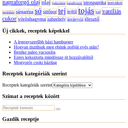
napraforgó olaj
olaj
pirospaprika
porcukor
palacsinta
paradicsom
tojás
só
tej
vaníliás
sárgarépa
sütőpor
tejföl
vaj
sertéshús
cukor
vöröshagyma
élesztő
zabpehely
ásványvíz
Új cikkek, receptek képekkel
A legegyszerűbb házi hamburger
Hogyan tisztítsuk meg ebünk pofiját evés után?
Benike paleo vacsorája
Epres keksztorta mindössze öt hozzávalóból
Mogyorós csoki házilag
Receptek kategóriák szerint
Receptek kategóriák szerint
Szimat a receptek között
Gazdik receptje