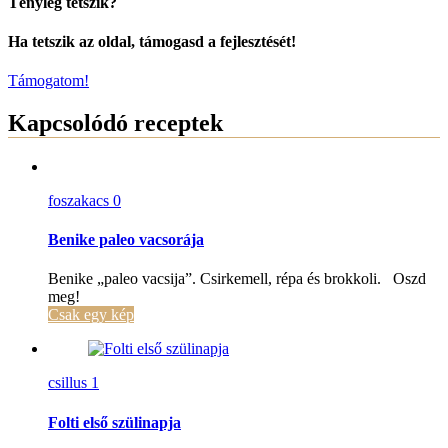
Tényleg tetszik?
Ha tetszik az oldal, támogasd a fejlesztését!
Támogatom!
Kapcsolódó receptek
foszakacs
0
Benike paleo vacsorája
Benike „paleo vacsija”. Csirkemell, répa és brokkoli. Oszd
meg!
Csak egy kép
csillus
1
Folti első szülinapja