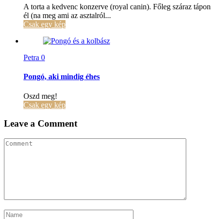
A torta a kedvenc konzerve (royal canin). Főleg száraz tápon
él (na meg ami az asztalról...
Csak egy kép
Petra
0
Pongó, aki mindig éhes
Oszd meg!
Csak egy kép
Leave a Comment