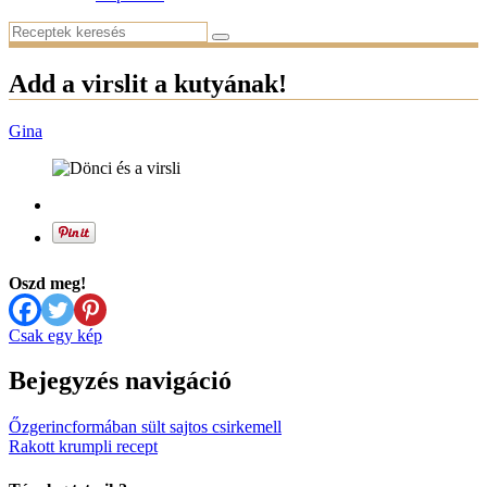
Add a virslit a kutyának!
Gina
Oszd meg!
Csak egy kép
Bejegyzés navigáció
Őzgerincformában sült sajtos csirkemell
Rakott krumpli recept