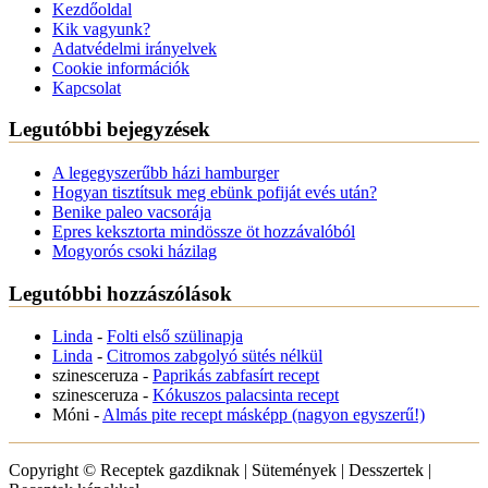
Kezdőoldal
Kik vagyunk?
Adatvédelmi irányelvek
Cookie információk
Kapcsolat
Legutóbbi bejegyzések
A legegyszerűbb házi hamburger
Hogyan tisztítsuk meg ebünk pofiját evés után?
Benike paleo vacsorája
Epres keksztorta mindössze öt hozzávalóból
Mogyorós csoki házilag
Legutóbbi hozzászólások
Linda
-
Folti első szülinapja
Linda
-
Citromos zabgolyó sütés nélkül
szinesceruza
-
Paprikás zabfasírt recept
szinesceruza
-
Kókuszos palacsinta recept
Móni
-
Almás pite recept másképp (nagyon egyszerű!)
Copyright © Receptek gazdiknak | Sütemények | Desszertek |